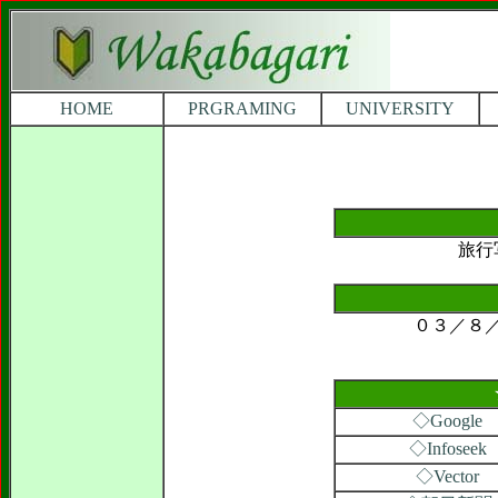
HOME
PRGRAMING
UNIVERSITY
旅行
０３／８
◇Google
◇Infoseek
◇Vector