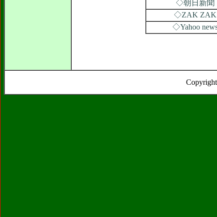
◇朝日新聞
◇ZAK ZAK
◇Yahoo new
Copyright