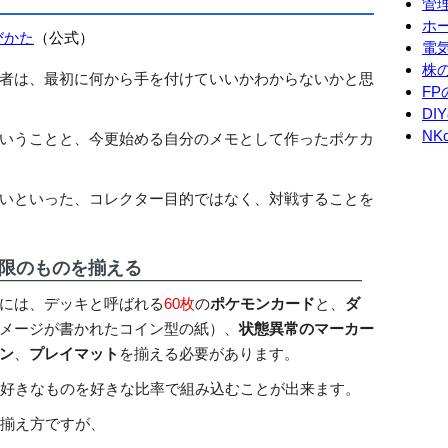
管理
ホ
びかた
（公式）
電
株
者は、最初に何から手を付けていいかわからないかと思
F
DI
NK
いうことと、今更始める自分のメモとして作ったポケカ
いといった、コレクター目的ではなく、対戦することを
限のものを揃える
には、デッキと呼ばれる
60枚
の
ポケモンカード
と、
ダ
メージが書かれたコイン型の紙）、
状態異常のマーカー
ン
、
プレイマット
を揃える必要があります。
、好きなものを好きな比率で組み込むことが出来ます。
の揃え方ですが、