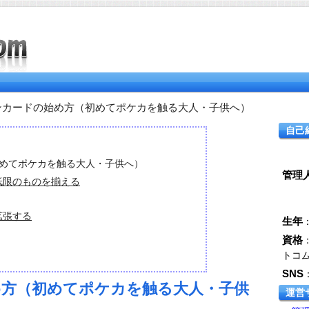
ンカードの始め方（初めてポケカを触る大人・子供へ）
自己
めてポケカを触る大人・子供へ）
管理
低限のものを揃える
拡張する
生年
資格
トコ
SNS
方（初めてポケカを触る大人・子供
運営