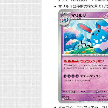
マリルリは序盤の捨て駒とし
イーブイ、ニンフィアex、マ