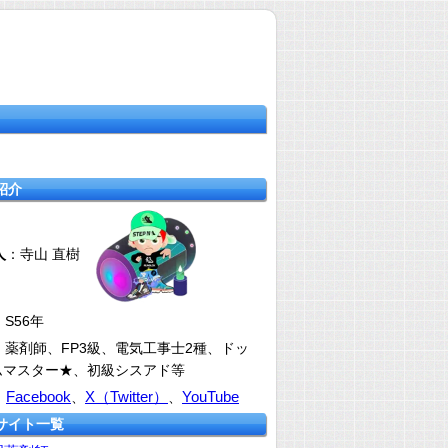
紹介
人
：寺山 直樹
：S56年
：薬剤師、FP3級、電気工事士2種、ドッ
ムマスター★、初級シスアド等
Facebook
X（Twitter）
YouTube
：
、
、
サイト一覧