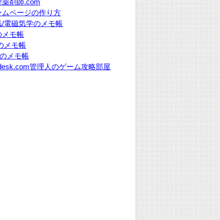
薬剤師.com
ームページの作り方
気/電磁気学のメモ帳
のメモ帳
Pのメモ帳
Yのメモ帳
desk.com管理人のゲーム攻略部屋