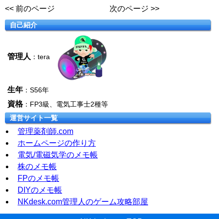
<< 前のページ
次のページ >>
自己紹介
管理人
：tera
生年
：S56年
資格
：FP3級、電気工事士2種等
運営サイト一覧
管理薬剤師.com
ホームページの作り方
電気/電磁気学のメモ帳
株のメモ帳
FPのメモ帳
DIYのメモ帳
NKdesk.com管理人のゲーム攻略部屋