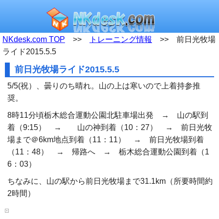
NKdesk.com TOP
>>
トレーニング情報
>> 前日光牧場
ライド2015.5.5
前日光牧場ライド2015.5.5
5/5(祝）、曇りのち晴れ。山の上は寒いので上着持参推
奨。
8時11分頃栃木総合運動公園北駐車場出発 → 山の駅到
着（9:15） → 山の神到着（10：27） → 前日光牧
場まで＠6km地点到着（11：11） → 前日光牧場到着
（11：48） → 帰路へ → 栃木総合運動公園到着（1
6：03）
ちなみに、山の駅から前日光牧場まで31.1km（所要時間約
2時間）