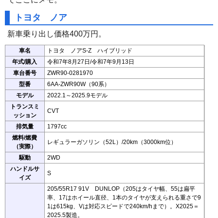
トヨタ ノア
新車乗り出し価格400万円。
車名
トヨタ ノアS-Z ハイブリッド
年式/購入
令和7年8月27日/令和7年9月13日
車台番号
ZWR90-0281970
型番
6AA-ZWR90W（90系）
モデル
2022.1～2025.9モデル
トランスミ
CVT
ッション
排気量
1797cc
燃料/燃費
レギュラーガソリン（52L）/20km（3000km位）
（実際）
駆動
2WD
ハンドルサ
S
イズ
205/55R17 91V DUNLOP（205はタイヤ幅、55は扁平
率、17はホイール直径、1本のタイヤが支えられる重さで9
1は615kg、Vは対応スピードで240km/hまで）。X2025＝
2025.5製造。