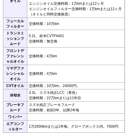
オイル
エンジンオイル交換時期：1万kmまたは12ヶ月
エンジンオイルフィルター交換時期：1万kmまたは12ヶ月
（オイルと同時交換推奨）
フューエル
交換時期：10万km
フィルター
トランスミ
5.2L、鈴木CVTF4401
ッションフ
交換時期：無交換
ルード
フロントデ
ファレンシ
交換時期：4万km
ャルオイル
リヤデファ
レンシャル
交換時期：4万km
オイル
CVTオイル
交換時期：10万km。24000円。
3.3L、スズキ純正LCC（青色）
冷却水
交換時期：22万kmまたは11年目
ブレーキフ
スズキ純正ブレーキフルード
ルード
交換時期：初回3年、以降2年毎
ワイパー
エアコンフ
1万2000kmまたは1年毎。グローブボックス内。7000円
ィルター