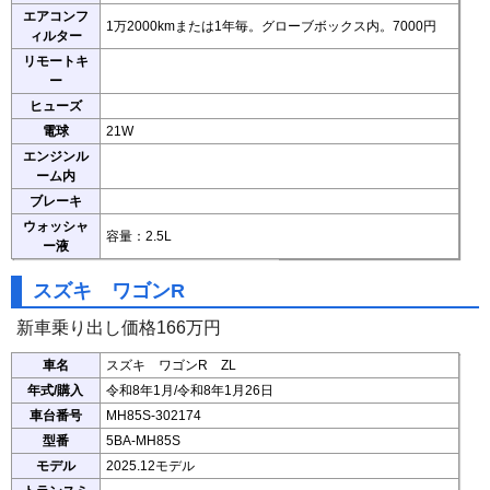
エアコンフ
1万2000kmまたは1年毎。グローブボックス内。7000円
ィルター
リモートキ
ー
ヒューズ
電球
21W
エンジンル
ーム内
ブレーキ
ウォッシャ
容量：2.5L
ー液
スズキ ワゴンR
新車乗り出し価格166万円
車名
スズキ ワゴンR ZL
年式/購入
令和8年1月/令和8年1月26日
車台番号
MH85S-302174
型番
5BA-MH85S
モデル
2025.12モデル