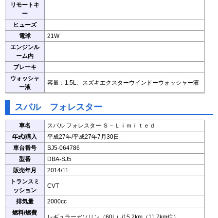
リモートキ
ー
ヒューズ
電球
21W
エンジンル
ーム内
ブレーキ
ウォッシャ
容量：1.5L、スズキエクスターウインドーウォッシャー液
ー液
スバル フォレスター
車名
スバル フォレスター Ｓ－Ｌｉｍｉｔｅｄ
年式/購入
平成27年/平成27年7月30日
車台番号
SJ5-064786
型番
DBA-SJ5
販売年月
2014/11
トランスミ
CVT
ッション
排気量
2000cc
燃料/燃費
レギュラーガソリン（60L）/15.2km（11.7km位）