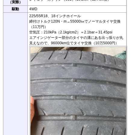
（実際）
駆動
4WD
225/55R18、18インチホイール
締付けトルク120N・m→55000㎞でノーマルタイヤ交換
（11万円）
空気圧：210kPa（2.1kg/cm2）＝2.1bar＝31.45psi
エアインジゲーター部分のタイヤの溝にある出っ張りが丸
見えなので、96000km位でタイヤ交換（10万5000円）