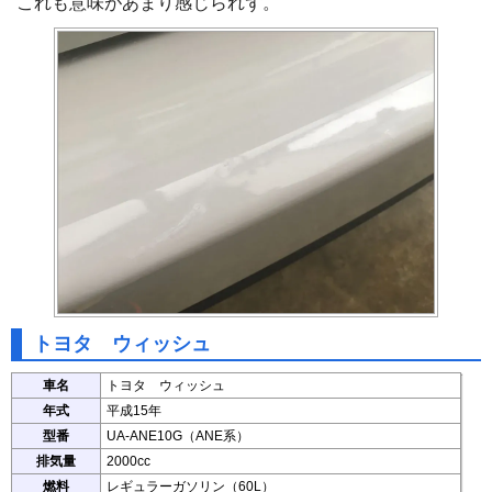
これも意味があまり感じられず。
トヨタ ウィッシュ
車名
トヨタ ウィッシュ
年式
平成15年
型番
UA-ANE10G（ANE系）
排気量
2000cc
燃料
レギュラーガソリン（60L）