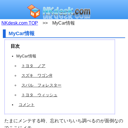
NKdesk.com TOP
>> MyCar情報
MyCar情報
目次
MyCar情報
トヨタ ノア
スズキ ワゴンR
スバル フォレスター
トヨタ ウィッシュ
コメント
たまにメンテする時、忘れていちいち調べるのが面倒なの
でここにメモ。