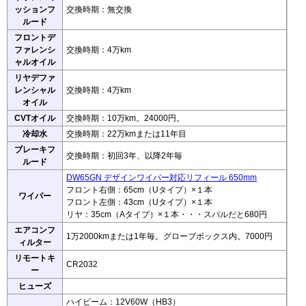
ッションフ
交換時期：無交換
ルード
フロントデ
ファレンシ
交換時期：4万km
ャルオイル
リヤデファ
レンシャル
交換時期：4万km
オイル
CVTオイル
交換時期：10万km。24000円。
冷却水
交換時期：22万kmまたは11年目
ブレーキフ
交換時期：初回3年、以降2年毎
ルード
DW65GN デザインワイパー対応リフィール 650mm
フロント右側：65cm（Uタイプ）×１本
ワイパー
フロント左側：43cm（Uタイプ）×１本
リヤ：35cm（Aタイプ）×１本・・・スバルだと680円
エアコンフ
1万2000kmまたは1年毎。グローブボックス内。7000円
ィルター
リモートキ
CR2032
ー
ヒューズ
ハイビーム：12V60W（HB3）