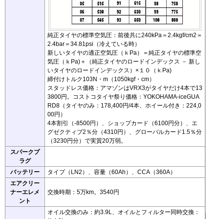
純正タイヤの標準空気圧：前後共に240kPa＝2.4kgf/cm2＝
2.4bar＝34.81psi（冷えている時）
新しいタイヤの適正空気圧（ｋPa）＝純正タイヤの標準空
気圧（ｋPa)＋（純正タイヤのロードインデックス － 新し
いタイヤのロードインデックス）×１０（ｋPa)
締付けトルク103N・m（1050kgf・cm）
スタッドレス価格：アマゾンはVRX3がタイヤだけ4本で13
3800円。コストコタイヤ祭り価格：YOKOHAMA-iceGUA
RD8（タイヤのみ：178,400円/4本、ホイール付き：224,0
00円）
4本割引（-8500円）、ショップカード（6100円分）、エ
グゼクティブ2％分（4310円）、グローバルカード1.5％分
（3230円分）で実質20万弱。
スパークプ
ラグ
バッテリー
タイプ（LN2）、容量（60Ah）、CCA（360A）
エアクリー
ナーエレメ
交換時期：5万km。3540円
ント
オイル交換のみ：約3.9L、オイルとフィルター同時交換：