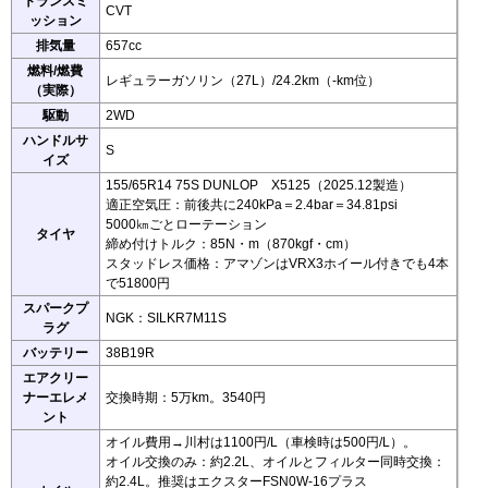
トランスミ
CVT
ッション
排気量
657cc
燃料/燃費
レギュラーガソリン（27L）/24.2km（-km位）
（実際）
駆動
2WD
ハンドルサ
S
イズ
155/65R14 75S DUNLOP X5125（2025.12製造）
適正空気圧：前後共に240kPa＝2.4bar＝34.81psi
5000㎞ごとローテーション
タイヤ
締め付けトルク：85N・m（870kgf・cm）
スタッドレス価格：アマゾンはVRX3ホイール付きでも4本
で51800円
スパークプ
NGK：SILKR7M11S
ラグ
バッテリー
38B19R
エアクリー
ナーエレメ
交換時期：5万km。3540円
ント
オイル費用→川村は1100円/L（車検時は500円/L）。
オイル交換のみ：約2.2L、オイルとフィルター同時交換：
約2.4L。推奨はエクスターFSN0W-16プラス