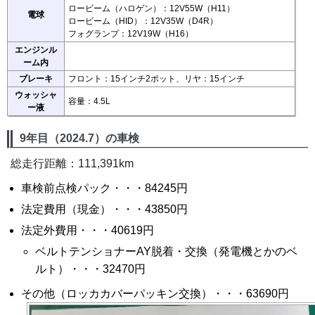
ロービーム（ハロゲン）：12V55W（H11）
電球
ロービーム（HID）：12V35W（D4R）
フォグランプ：12V19W（H16）
エンジンル
ーム内
ブレーキ
フロント：15インチ2ポット、リヤ：15インチ
ウォッシャ
容量：4.5L
ー液
9年目（2024.7）の車検
総走行距離：111,391km
車検前点検パック・・・84245円
法定費用（現金）・・・43850円
法定外費用・・・40619円
ベルトテンショナーAY脱着・交換（発電機とかのベ
ルト）・・・32470円
その他（ロッカカバーパッキン交換）・・・63690円