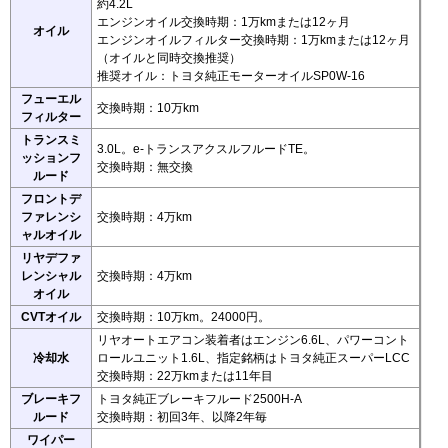
約4.2L
エンジンオイル交換時期：1万kmまたは12ヶ月
オイル
エンジンオイルフィルター交換時期：1万kmまたは12ヶ月
（オイルと同時交換推奨）
推奨オイル：トヨタ純正モーターオイルSP0W-16
フューエル
交換時期：10万km
フィルター
トランスミ
3.0L。e-トランスアクスルフルードTE。
ッションフ
交換時期：無交換
ルード
フロントデ
ファレンシ
交換時期：4万km
ャルオイル
リヤデファ
レンシャル
交換時期：4万km
オイル
CVTオイル
交換時期：10万km。24000円。
リヤオートエアコン装着者はエンジン6.6L、パワーコント
冷却水
ロールユニット1.6L、指定銘柄はトヨタ純正スーパーLCC
交換時期：22万kmまたは11年目
ブレーキフ
トヨタ純正ブレーキフルード2500H-A
ルード
交換時期：初回3年、以降2年毎
ワイパー