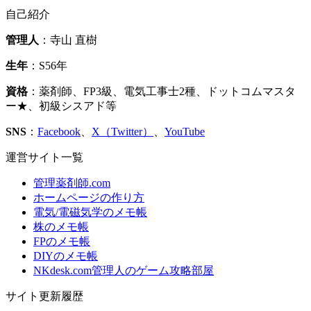
自己紹介
管理人
：寺山 直樹
生年
：S56年
資格
：薬剤師、FP3級、電気工事士2種、ドットコムマスタ
ー★、初級シスアド等
SNS
：
Facebook
、
X（Twitter）
、
YouTube
運営サイト一覧
管理薬剤師.com
ホームページの作り方
電気/電磁気学のメモ帳
株のメモ帳
FPのメモ帳
DIYのメモ帳
NKdesk.com管理人のゲーム攻略部屋
サイト更新履歴