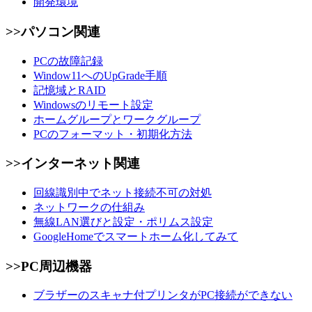
開発環境
>>パソコン関連
PCの故障記録
Window11へのUpGrade手順
記憶域とRAID
Windowsのリモート設定
ホームグループとワークグループ
PCのフォーマット・初期化方法
>>インターネット関連
回線識別中でネット接続不可の対処
ネットワークの仕組み
無線LAN選びと設定・ポリムス設定
GoogleHomeでスマートホーム化してみて
>>PC周辺機器
ブラザーのスキャナ付プリンタがPC接続ができない