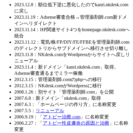
2023.12.8：順位低下逆に悪化したのでkanri.nkdesk.com
に戻し
2023.11.19：Adsense審査合格→管理薬剤師.com新ドメ
インへリダイレクト
2023.11.14：HP関連サイト4つをhomepage.nkdesk.comへ
統合
2023.11.12：電気/株/FP/DIY/FE/FFBEを管理薬剤師.com
のディレクトリからサブドメインへ移行させ切り離し
2023.11.8：NKdesk.comをWordpressからサイトへ戻しリ
ニューアル
2023.11.4：新ドメイン「kanri.nkdesk.com」取得。
Adsense審査通るまでミラー稼働
2012.3.15：管理薬剤師.comのphpへの移行
2012.3.15：NKdesk.comがWordpressに移行
2008.1.26：別サイト「管理薬剤師.com」を公開
2007.6.8：新ドメイン「nkdesk.com」取得
2007.6.3：「ホームページの作り方」に名称変更
2007.5.5：
リニューアル
2006.9.19：「
アトピー治療.com
」に名称変更
2006.2.27：「
アトピー性皮膚炎の原因と治療
」に名称
変更