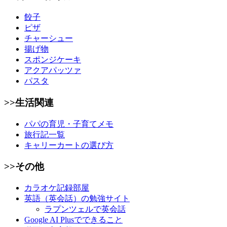
餃子
ピザ
チャーシュー
揚げ物
スポンジケーキ
アクアパッツァ
パスタ
>>生活関連
パパの育児・子育てメモ
旅行記一覧
キャリーカートの選び方
>>その他
カラオケ記録部屋
英語（英会話）の勉強サイト
ラプンツェルで英会話
Google AI Plusでできること