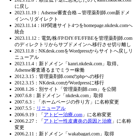
に戻し
2023.11.19：Adsense審査合格→管理薬剤師.com新ドメ
インへリダイレクト
2023.11.14：HP関連サイト4つをhomepage.nkdesk.comへ
統合
2023.11.12：電気/株/FP/DIY/FE/FFBEを管理薬剤師.com
のディレクトリからサブドメインへ移行させ切り離し
2023.11.8：NKdesk.comをWordpressからサイトへ戻しリ
ニューアル
2023.11.4：新ドメイン「kanri.nkdesk.com」取得。
Adsense審査通るまでミラー稼働
2012.3.15：管理薬剤師.comのphpへの移行
2012.3.15：NKdesk.comがWordpressに移行
2008.1.26：別サイト「管理薬剤師.com」を公開
2007.6.8：新ドメイン「nkdesk.com」取得
2007.6.3：「ホームページの作り方」に名称変更
2007.5.5：
リニューアル
2006.9.19：「
アトピー治療.com
」に名称変更
2006.2.27：「
アトピー性皮膚炎の原因と治療
」に名称
変更
2006.2.11：新ドメイン「wakabagari.com」取得