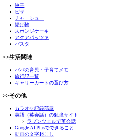
餃子
ピザ
チャーシュー
揚げ物
スポンジケーキ
アクアパッツァ
パスタ
>>生活関連
パパの育児・子育てメモ
旅行記一覧
キャリーカートの選び方
>>その他
カラオケ記録部屋
英語（英会話）の勉強サイト
ラプンツェルで英会話
Google AI Plusでできること
動画の文字起こし