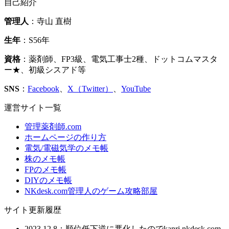
自己紹介
管理人
：寺山 直樹
生年
：S56年
資格
：薬剤師、FP3級、電気工事士2種、ドットコムマスタ
ー★、初級シスアド等
SNS
：
Facebook
、
X（Twitter）
、
YouTube
運営サイト一覧
管理薬剤師.com
ホームページの作り方
電気/電磁気学のメモ帳
株のメモ帳
FPのメモ帳
DIYのメモ帳
NKdesk.com管理人のゲーム攻略部屋
サイト更新履歴
2023.12.8：順位低下逆に悪化したのでkanri.nkdesk.com