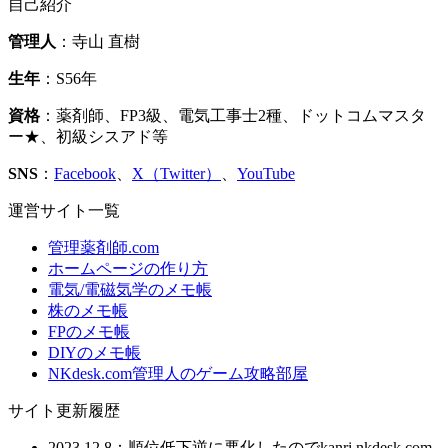
自己紹介
管理人
：寺山 直樹
生年
：S56年
資格
：薬剤師、FP3級、電気工事士2種、ドットコムマスタ
ー★、初級シスアド等
SNS
：
Facebook
、
X（Twitter）
、
YouTube
運営サイト一覧
管理薬剤師.com
ホームページの作り方
電気/電磁気学のメモ帳
株のメモ帳
FPのメモ帳
DIYのメモ帳
NKdesk.com管理人のゲーム攻略部屋
サイト更新履歴
2023.12.8：順位低下逆に悪化したのでkanri.nkdesk.com