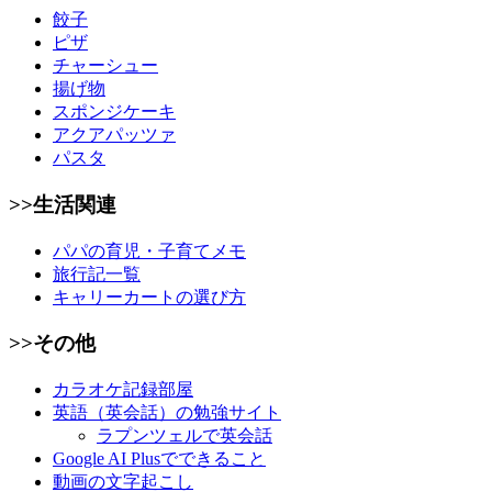
餃子
ピザ
チャーシュー
揚げ物
スポンジケーキ
アクアパッツァ
パスタ
>>生活関連
パパの育児・子育てメモ
旅行記一覧
キャリーカートの選び方
>>その他
カラオケ記録部屋
英語（英会話）の勉強サイト
ラプンツェルで英会話
Google AI Plusでできること
動画の文字起こし