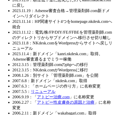
に戻し
2023.11.19：Adsense審査合格→管理薬剤師.com新ドメ
インへリダイレクト
2023.11.14：HP関連サイト4つをhomepage.nkdesk.comへ
統合
2023.11.12：電気/株/FP/DIY/FE/FFBEを管理薬剤師.com
のディレクトリからサブドメインへ移行させ切り離し
2023.11.8：NKdesk.comをWordpressからサイトへ戻しリ
ニューアル
2023.11.4：新ドメイン「kanri.nkdesk.com」取得。
Adsense審査通るまでミラー稼働
2012.3.15：管理薬剤師.comのphpへの移行
2012.3.15：NKdesk.comがWordpressに移行
2008.1.26：別サイト「管理薬剤師.com」を公開
2007.6.8：新ドメイン「nkdesk.com」取得
2007.6.3：「ホームページの作り方」に名称変更
2007.5.5：
リニューアル
2006.9.19：「
アトピー治療.com
」に名称変更
2006.2.27：「
アトピー性皮膚炎の原因と治療
」に名称
変更
2006.2.11：新ドメイン「wakabagari.com」取得