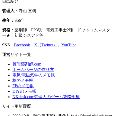
自己紹介
管理人
：寺山 直樹
生年
：S56年
資格
：薬剤師、FP3級、電気工事士2種、ドットコムマスタ
ー★、初級シスアド等
SNS
：
Facebook
、
X（Twitter）
、
YouTube
運営サイト一覧
管理薬剤師.com
ホームページの作り方
電気/電磁気学のメモ帳
株のメモ帳
FPのメモ帳
DIYのメモ帳
NKdesk.com管理人のゲーム攻略部屋
サイト更新履歴
2023.12.8：順位低下逆に悪化したのでkanri.nkdesk.com