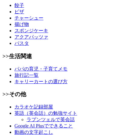
餃子
ピザ
チャーシュー
揚げ物
スポンジケーキ
アクアパッツァ
パスタ
>>生活関連
パパの育児・子育てメモ
旅行記一覧
キャリーカートの選び方
>>その他
カラオケ記録部屋
英語（英会話）の勉強サイト
ラプンツェルで英会話
Google AI Plusでできること
動画の文字起こし