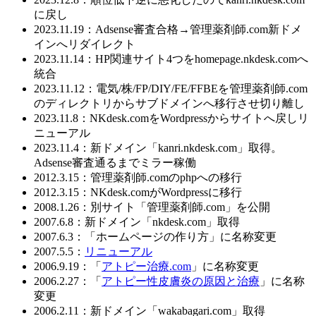
に戻し
2023.11.19：Adsense審査合格→管理薬剤師.com新ドメ
インへリダイレクト
2023.11.14：HP関連サイト4つをhomepage.nkdesk.comへ
統合
2023.11.12：電気/株/FP/DIY/FE/FFBEを管理薬剤師.com
のディレクトリからサブドメインへ移行させ切り離し
2023.11.8：NKdesk.comをWordpressからサイトへ戻しリ
ニューアル
2023.11.4：新ドメイン「kanri.nkdesk.com」取得。
Adsense審査通るまでミラー稼働
2012.3.15：管理薬剤師.comのphpへの移行
2012.3.15：NKdesk.comがWordpressに移行
2008.1.26：別サイト「管理薬剤師.com」を公開
2007.6.8：新ドメイン「nkdesk.com」取得
2007.6.3：「ホームページの作り方」に名称変更
2007.5.5：
リニューアル
2006.9.19：「
アトピー治療.com
」に名称変更
2006.2.27：「
アトピー性皮膚炎の原因と治療
」に名称
変更
2006.2.11：新ドメイン「wakabagari.com」取得