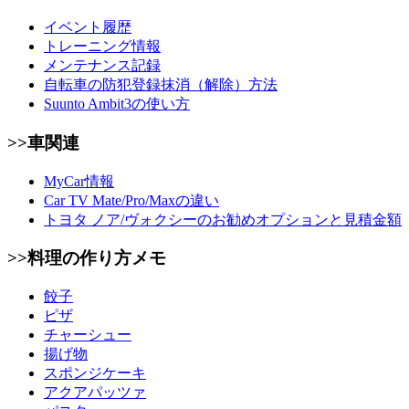
イベント履歴
トレーニング情報
メンテナンス記録
自転車の防犯登録抹消（解除）方法
Suunto Ambit3の使い方
>>車関連
MyCar情報
Car TV Mate/Pro/Maxの違い
トヨタ ノア/ヴォクシーのお勧めオプションと見積金額
>>料理の作り方メモ
餃子
ピザ
チャーシュー
揚げ物
スポンジケーキ
アクアパッツァ