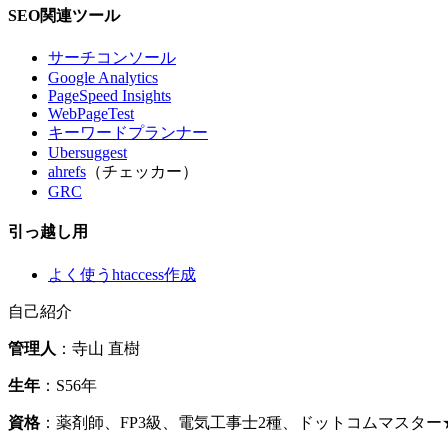
SEO関連ツール
サーチコンソール
Google Analytics
PageSpeed Insights
WebPageTest
キーワードプランナー
Ubersuggest
ahrefs
（チェッカー）
GRC
引っ越し用
よく使うhtaccess作成
自己紹介
管理人
：寺山 直樹
生年
：S56年
資格
：薬剤師、FP3級、電気工事士2種、ドットコムマスタ