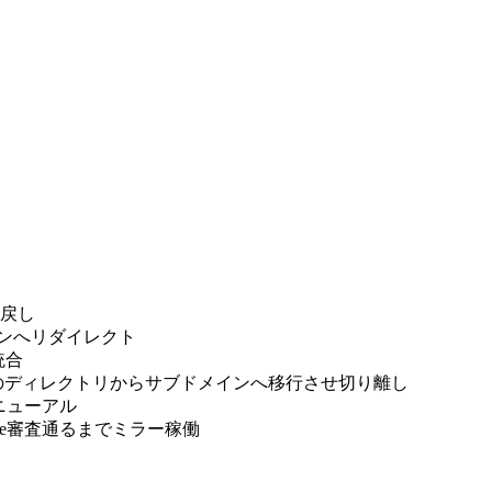
mに戻し
ドメインへリダイレクト
へ統合
薬剤師.comのディレクトリからサブドメインへ移行させ切り離し
しリニューアル
dsense審査通るまでミラー稼働