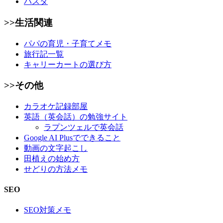
パスタ
>>生活関連
パパの育児・子育てメモ
旅行記一覧
キャリーカートの選び方
>>その他
カラオケ記録部屋
英語（英会話）の勉強サイト
ラプンツェルで英会話
Google AI Plusでできること
動画の文字起こし
田植えの始め方
せどりの方法メモ
SEO
SEO対策メモ