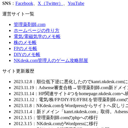
SNS
：
Facebook
、
X（Twitter）
、
YouTube
運営サイト一覧
管理薬剤師.com
ホームページの作り方
電気/電磁気学のメモ帳
株のメモ帳
FPのメモ帳
DIYのメモ帳
NKdesk.com管理人のゲーム攻略部屋
サイト更新履歴
2023.12.8：順位低下逆に悪化したのでkanri.nkdesk.co
2023.11.19：Adsense審査合格→管理薬剤師.com新
2023.11.14：HP関連サイト4つをhomepage.nkdesk.com
2023.11.12：電気/株/FP/DIY/FE/FFBEを管理
2023.11.8：NKdesk.comをWordpressからサイトへ戻
2023.11.4：新ドメイン「kanri.nkdesk.com」取得。A
2012.3.15：管理薬剤師.comのphpへの移行
2012.3.15：NKdesk.comがWordpressに移行