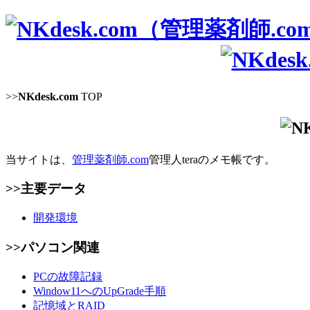
>>
NKdesk.com
TOP
当サイトは、
管理薬剤師.com
管理人teraのメモ帳です。
>>主要データ
開発環境
>>パソコン関連
PCの故障記録
Window11へのUpGrade手順
記憶域とRAID