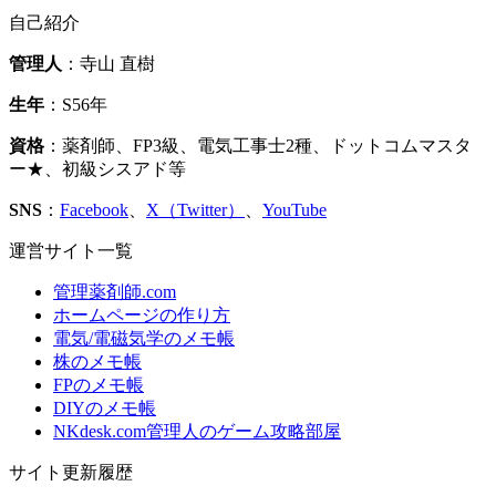
自己紹介
管理人
：寺山 直樹
生年
：S56年
資格
：薬剤師、FP3級、電気工事士2種、ドットコムマスタ
ー★、初級シスアド等
SNS
：
Facebook
、
X（Twitter）
、
YouTube
運営サイト一覧
管理薬剤師.com
ホームページの作り方
電気/電磁気学のメモ帳
株のメモ帳
FPのメモ帳
DIYのメモ帳
NKdesk.com管理人のゲーム攻略部屋
サイト更新履歴