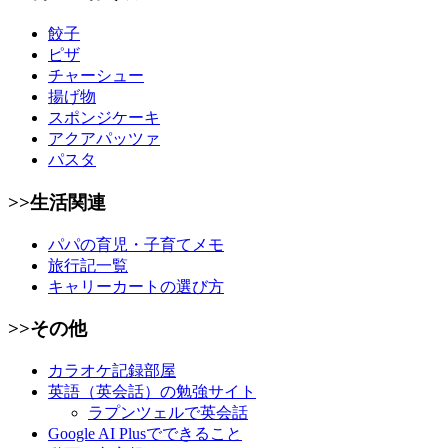
餃子
ピザ
チャーシュー
揚げ物
スポンジケーキ
アクアパッツァ
パスタ
>>生活関連
パパの育児・子育てメモ
旅行記一覧
キャリーカートの選び方
>>その他
カラオケ記録部屋
英語（英会話）の勉強サイト
ラプンツェルで英会話
Google AI Plusでできること