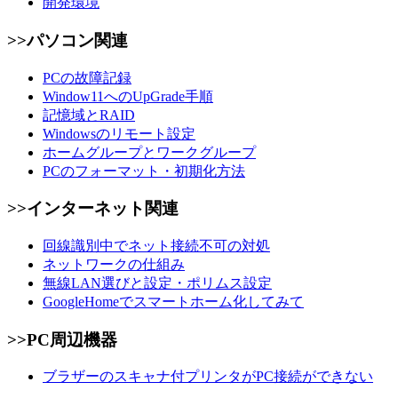
開発環境
>>パソコン関連
PCの故障記録
Window11へのUpGrade手順
記憶域とRAID
Windowsのリモート設定
ホームグループとワークグループ
PCのフォーマット・初期化方法
>>インターネット関連
回線識別中でネット接続不可の対処
ネットワークの仕組み
無線LAN選びと設定・ポリムス設定
GoogleHomeでスマートホーム化してみて
>>PC周辺機器
ブラザーのスキャナ付プリンタがPC接続ができない