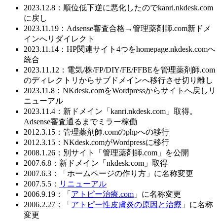
2023.12.8：順位低下逆に悪化したのでkanri.nkdesk.com
に戻し
2023.11.19：Adsense審査合格→管理薬剤師.com新ドメ
インへリダイレクト
2023.11.14：HP関連サイト4つをhomepage.nkdesk.comへ
統合
2023.11.12：電気/株/FP/DIY/FE/FFBEを管理薬剤師.com
のディレクトリからサブドメインへ移行させ切り離し
2023.11.8：NKdesk.comをWordpressからサイトへ戻しリ
ニューアル
2023.11.4：新ドメイン「kanri.nkdesk.com」取得。
Adsense審査通るまでミラー稼働
2012.3.15：管理薬剤師.comのphpへの移行
2012.3.15：NKdesk.comがWordpressに移行
2008.1.26：別サイト「管理薬剤師.com」を公開
2007.6.8：新ドメイン「nkdesk.com」取得
2007.6.3：「ホームページの作り方」に名称変更
2007.5.5：
リニューアル
2006.9.19：「
アトピー治療.com
」に名称変更
2006.2.27：「
アトピー性皮膚炎の原因と治療
」に名称
変更