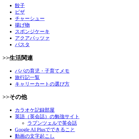
餃子
ピザ
チャーシュー
揚げ物
スポンジケーキ
アクアパッツァ
パスタ
>>生活関連
パパの育児・子育てメモ
旅行記一覧
キャリーカートの選び方
>>その他
カラオケ記録部屋
英語（英会話）の勉強サイト
ラプンツェルで英会話
Google AI Plusでできること
動画の文字起こし