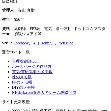
自己紹介
管理人
：寺山 直樹
生年
：S56年
資格
：薬剤師、FP3級、電気工事士2種、ドットコムマスタ
ー★、初級シスアド等
SNS
：
Facebook
、
X（Twitter）
、
YouTube
運営サイト一覧
管理薬剤師.com
ホームページの作り方
電気/電磁気学のメモ帳
株のメモ帳
FPのメモ帳
DIYのメモ帳
NKdesk.com管理人のゲーム攻略部屋
サイト更新履歴
2023.12.8：順位低下逆に悪化したのでkanri.nkdesk.com