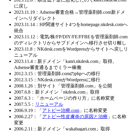
に戻し
2023.11.19：Adsense審査合格→管理薬剤師.com新ドメ
インへリダイレクト
2023.11.14：HP関連サイト4つをhomepage.nkdesk.comへ
統合
2023.11.12：電気/株/FP/DIY/FE/FFBEを管理薬剤師.com
のディレクトリからサブドメインへ移行させ切り離し
2023.11.8：NKdesk.comをWordpressからサイトへ戻しリ
ニューアル
2023.11.4：新ドメイン「kanri.nkdesk.com」取得。
Adsense審査通るまでミラー稼働
2012.3.15：管理薬剤師.comのphpへの移行
2012.3.15：NKdesk.comがWordpressに移行
2008.1.26：別サイト「管理薬剤師.com」を公開
2007.6.8：新ドメイン「nkdesk.com」取得
2007.6.3：「ホームページの作り方」に名称変更
2007.5.5：
リニューアル
2006.9.19：「
アトピー治療.com
」に名称変更
2006.2.27：「
アトピー性皮膚炎の原因と治療
」に名称
変更
2006.2.11：新ドメイン「wakabagari.com」取得