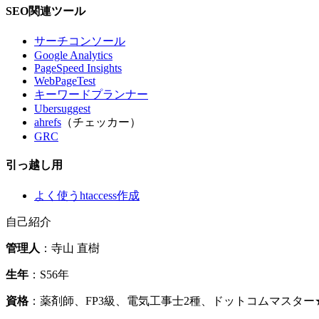
SEO関連ツール
サーチコンソール
Google Analytics
PageSpeed Insights
WebPageTest
キーワードプランナー
Ubersuggest
ahrefs
（チェッカー）
GRC
引っ越し用
よく使うhtaccess作成
自己紹介
管理人
：寺山 直樹
生年
：S56年
資格
：薬剤師、FP3級、電気工事士2種、ドットコムマスタ