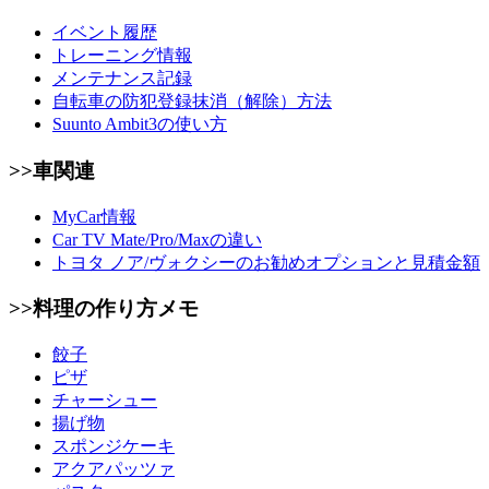
イベント履歴
トレーニング情報
メンテナンス記録
自転車の防犯登録抹消（解除）方法
Suunto Ambit3の使い方
>>車関連
MyCar情報
Car TV Mate/Pro/Maxの違い
トヨタ ノア/ヴォクシーのお勧めオプションと見積金額
>>料理の作り方メモ
餃子
ピザ
チャーシュー
揚げ物
スポンジケーキ
アクアパッツァ