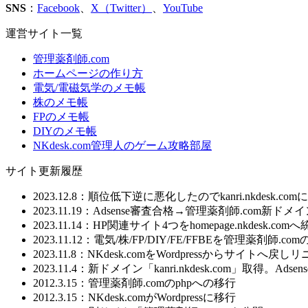
SNS
：
Facebook
、
X（Twitter）
、
YouTube
運営サイト一覧
管理薬剤師.com
ホームページの作り方
電気/電磁気学のメモ帳
株のメモ帳
FPのメモ帳
DIYのメモ帳
NKdesk.com管理人のゲーム攻略部屋
サイト更新履歴
2023.12.8：順位低下逆に悪化したのでkanri.nkdesk.co
2023.11.19：Adsense審査合格→管理薬剤師.com新
2023.11.14：HP関連サイト4つをhomepage.nkdesk.com
2023.11.12：電気/株/FP/DIY/FE/FFBEを管理
2023.11.8：NKdesk.comをWordpressからサイトへ戻
2023.11.4：新ドメイン「kanri.nkdesk.com」取得。A
2012.3.15：管理薬剤師.comのphpへの移行
2012.3.15：NKdesk.comがWordpressに移行