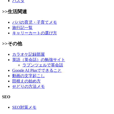
パスタ
>>生活関連
パパの育児・子育てメモ
旅行記一覧
キャリーカートの選び方
>>その他
カラオケ記録部屋
英語（英会話）の勉強サイト
ラプンツェルで英会話
Google AI Plusでできること
動画の文字起こし
田植えの始め方
せどりの方法メモ
SEO
SEO対策メモ