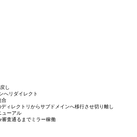
mに戻し
ドメインへリダイレクト
へ統合
薬剤師.comのディレクトリからサブドメインへ移行させ切り離し
しリニューアル
dsense審査通るまでミラー稼働