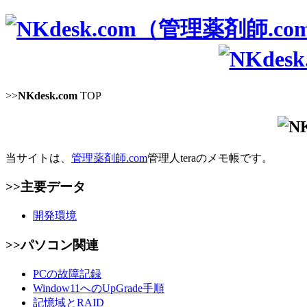
>>
NKdesk.com
TOP
当サイトは、
管理薬剤師.com
管理人teraのメモ帳です。
>>主要データ
開発環境
>>パソコン関連
PCの故障記録
Window11へのUpGrade手順
記憶域とRAID