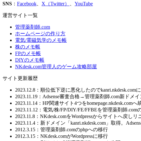
SNS
：
Facebook
、
X（Twitter）
、
YouTube
運営サイト一覧
管理薬剤師.com
ホームページの作り方
電気/電磁気学のメモ帳
株のメモ帳
FPのメモ帳
DIYのメモ帳
NKdesk.com管理人のゲーム攻略部屋
サイト更新履歴
2023.12.8：順位低下逆に悪化したのでkanri.nkdesk.co
2023.11.19：Adsense審査合格→管理薬剤師.com新
2023.11.14：HP関連サイト4つをhomepage.nkdesk.com
2023.11.12：電気/株/FP/DIY/FE/FFBEを管理
2023.11.8：NKdesk.comをWordpressからサイトへ戻
2023.11.4：新ドメイン「kanri.nkdesk.com」取得。A
2012.3.15：管理薬剤師.comのphpへの移行
2012.3.15：NKdesk.comがWordpressに移行