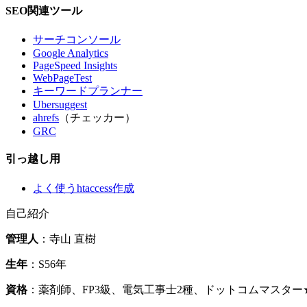
SEO関連ツール
サーチコンソール
Google Analytics
PageSpeed Insights
WebPageTest
キーワードプランナー
Ubersuggest
ahrefs
（チェッカー）
GRC
引っ越し用
よく使うhtaccess作成
自己紹介
管理人
：寺山 直樹
生年
：S56年
資格
：薬剤師、FP3級、電気工事士2種、ドットコムマスタ