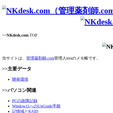
>>
NKdesk.com
TOP
当サイトは、
管理薬剤師.com
管理人teraのメモ帳です。
>>主要データ
開発環境
>>パソコン関連
PCの故障記録
Window11へのUpGrade手順
記憶域とRAID