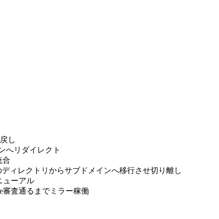
mに戻し
ドメインへリダイレクト
へ統合
薬剤師.comのディレクトリからサブドメインへ移行させ切り離し
しリニューアル
dsense審査通るまでミラー稼働