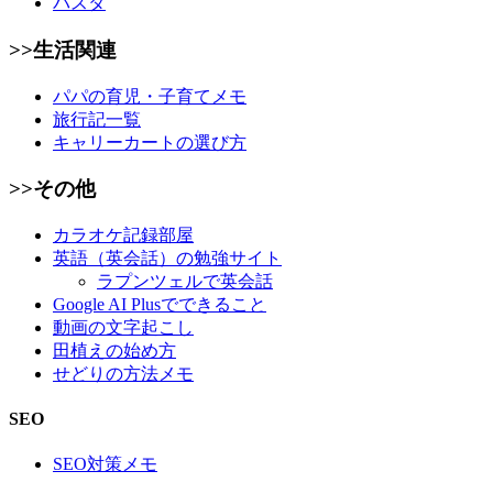
パスタ
>>生活関連
パパの育児・子育てメモ
旅行記一覧
キャリーカートの選び方
>>その他
カラオケ記録部屋
英語（英会話）の勉強サイト
ラプンツェルで英会話
Google AI Plusでできること
動画の文字起こし
田植えの始め方
せどりの方法メモ
SEO
SEO対策メモ