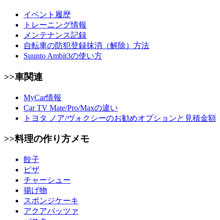
イベント履歴
トレーニング情報
メンテナンス記録
自転車の防犯登録抹消（解除）方法
Suunto Ambit3の使い方
>>車関連
MyCar情報
Car TV Mate/Pro/Maxの違い
トヨタ ノア/ヴォクシーのお勧めオプションと見積金額
>>料理の作り方メモ
餃子
ピザ
チャーシュー
揚げ物
スポンジケーキ
アクアパッツァ