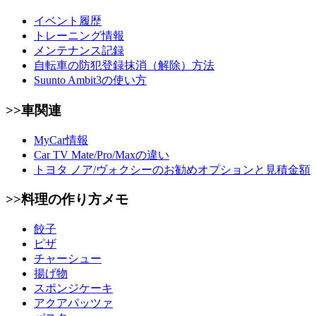
イベント履歴
トレーニング情報
メンテナンス記録
自転車の防犯登録抹消（解除）方法
Suunto Ambit3の使い方
>>車関連
MyCar情報
Car TV Mate/Pro/Maxの違い
トヨタ ノア/ヴォクシーのお勧めオプションと見積金額
>>料理の作り方メモ
餃子
ピザ
チャーシュー
揚げ物
スポンジケーキ
アクアパッツァ