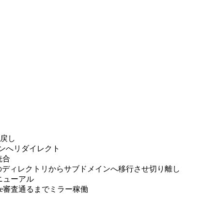
mに戻し
ドメインへリダイレクト
へ統合
薬剤師.comのディレクトリからサブドメインへ移行させ切り離し
しリニューアル
dsense審査通るまでミラー稼働