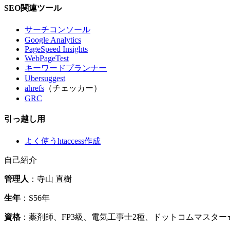
SEO関連ツール
サーチコンソール
Google Analytics
PageSpeed Insights
WebPageTest
キーワードプランナー
Ubersuggest
ahrefs
（チェッカー）
GRC
引っ越し用
よく使うhtaccess作成
自己紹介
管理人
：寺山 直樹
生年
：S56年
資格
：薬剤師、FP3級、電気工事士2種、ドットコムマスタ