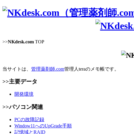
>>
NKdesk.com
TOP
当サイトは、
管理薬剤師.com
管理人teraのメモ帳です。
>>主要データ
開発環境
>>パソコン関連
PCの故障記録
Window11へのUpGrade手順
記憶域とRAID