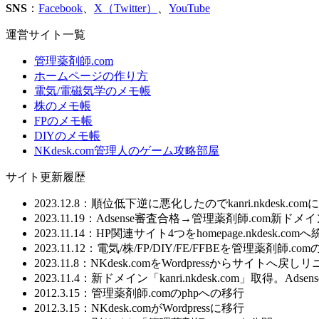
SNS
：
Facebook
、
X（Twitter）
、
YouTube
運営サイト一覧
管理薬剤師.com
ホームページの作り方
電気/電磁気学のメモ帳
株のメモ帳
FPのメモ帳
DIYのメモ帳
NKdesk.com管理人のゲーム攻略部屋
サイト更新履歴
2023.12.8：順位低下逆に悪化したのでkanri.nkdesk.co
2023.11.19：Adsense審査合格→管理薬剤師.com新
2023.11.14：HP関連サイト4つをhomepage.nkdesk.com
2023.11.12：電気/株/FP/DIY/FE/FFBEを管理
2023.11.8：NKdesk.comをWordpressからサイトへ戻
2023.11.4：新ドメイン「kanri.nkdesk.com」取得。A
2012.3.15：管理薬剤師.comのphpへの移行
2012.3.15：NKdesk.comがWordpressに移行