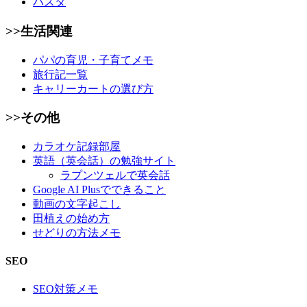
パスタ
>>生活関連
パパの育児・子育てメモ
旅行記一覧
キャリーカートの選び方
>>その他
カラオケ記録部屋
英語（英会話）の勉強サイト
ラプンツェルで英会話
Google AI Plusでできること
動画の文字起こし
田植えの始め方
せどりの方法メモ
SEO
SEO対策メモ