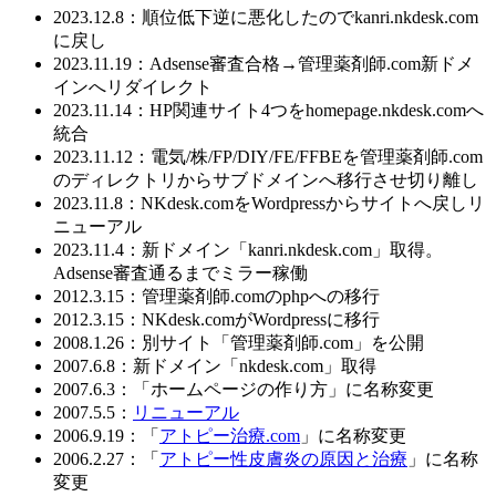
2023.12.8：順位低下逆に悪化したのでkanri.nkdesk.com
に戻し
2023.11.19：Adsense審査合格→管理薬剤師.com新ドメ
インへリダイレクト
2023.11.14：HP関連サイト4つをhomepage.nkdesk.comへ
統合
2023.11.12：電気/株/FP/DIY/FE/FFBEを管理薬剤師.com
のディレクトリからサブドメインへ移行させ切り離し
2023.11.8：NKdesk.comをWordpressからサイトへ戻しリ
ニューアル
2023.11.4：新ドメイン「kanri.nkdesk.com」取得。
Adsense審査通るまでミラー稼働
2012.3.15：管理薬剤師.comのphpへの移行
2012.3.15：NKdesk.comがWordpressに移行
2008.1.26：別サイト「管理薬剤師.com」を公開
2007.6.8：新ドメイン「nkdesk.com」取得
2007.6.3：「ホームページの作り方」に名称変更
2007.5.5：
リニューアル
2006.9.19：「
アトピー治療.com
」に名称変更
2006.2.27：「
アトピー性皮膚炎の原因と治療
」に名称
変更