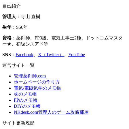
自己紹介
管理人
：寺山 直樹
生年
：S56年
資格
：薬剤師、FP3級、電気工事士2種、ドットコムマスタ
ー★、初級シスアド等
SNS
：
Facebook
、
X（Twitter）
、
YouTube
運営サイト一覧
管理薬剤師.com
ホームページの作り方
電気/電磁気学のメモ帳
株のメモ帳
FPのメモ帳
DIYのメモ帳
NKdesk.com管理人のゲーム攻略部屋
サイト更新履歴