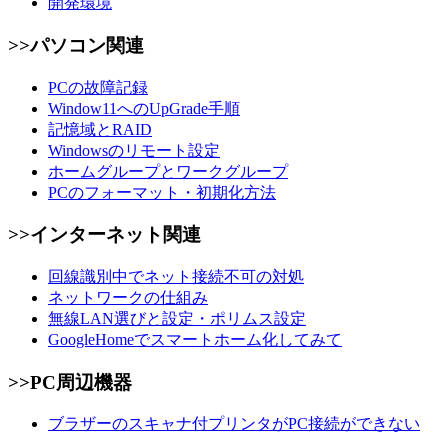
開発環境
>>パソコン関連
PCの故障記録
Window11へのUpGrade手順
記憶域とRAID
Windowsのリモート設定
ホームグループとワークグループ
PCのフォーマット・初期化方法
>>インターネット関連
回線識別中でネット接続不可の対処
ネットワークの仕組み
無線LAN選びと設定・ポリムス設定
GoogleHomeでスマートホーム化してみて
>>PC周辺機器
ブラザーのスキャナ付プリンタがPC接続ができない