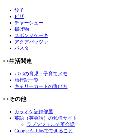
餃子
ピザ
チャーシュー
揚げ物
スポンジケーキ
アクアパッツァ
パスタ
>>生活関連
パパの育児・子育てメモ
旅行記一覧
キャリーカートの選び方
>>その他
カラオケ記録部屋
英語（英会話）の勉強サイト
ラプンツェルで英会話
Google AI Plusでできること